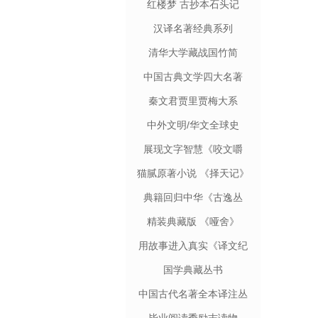
红楼梦 古抄本石头记
汉译名著经典系列
清华大学藏战国竹简
中国古典文学四大名著
秦文君贾里贾梅大系
中外文明/华文全球史
展现文字智慧《咬文嚼
字》
猫腻原著小说 《择天记》
典籍回归中华《古逸丛
书》
精装典藏版 《哑舍》
用故事进入真实《译文纪
实》
国学典藏丛书
中国古代名著全本译注丛
书