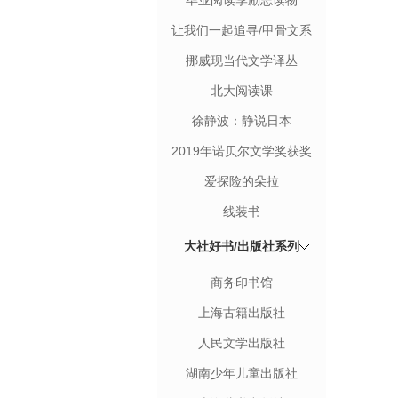
毕业阅读季励志读物
让我们一起追寻/甲骨文系
列丛书
挪威现当代文学译丛
北大阅读课
徐静波：静说日本
2019年诺贝尔文学奖获奖
者作品
爱探险的朵拉
线装书
大社好书/出版社系列
商务印书馆
上海古籍出版社
人民文学出版社
湖南少年儿童出版社