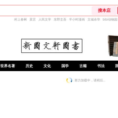
村上春树
莫言
人民文学
东野圭吾
半小时漫画
文城余华
bibi动物园
世界名著
历史
文化
国学
古籍
书法
努力加载中，请稍后...