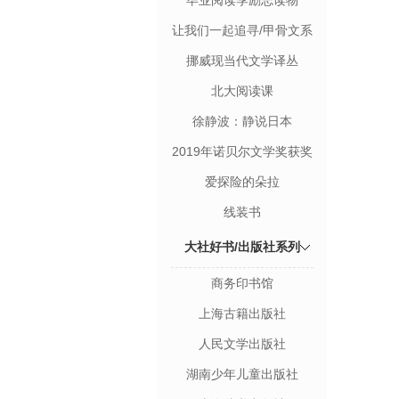
毕业阅读季励志读物
让我们一起追寻/甲骨文系
列丛书
挪威现当代文学译丛
北大阅读课
徐静波：静说日本
2019年诺贝尔文学奖获奖
者作品
爱探险的朵拉
线装书
大社好书/出版社系列
商务印书馆
上海古籍出版社
人民文学出版社
湖南少年儿童出版社