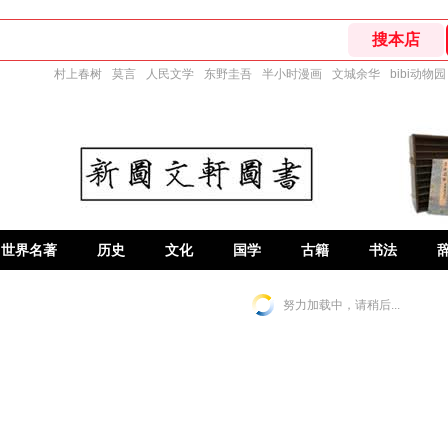
村上春树
莫言
人民文学
东野圭吾
半小时漫画
文城余华
bibi动物园
世界名著
历史
文化
国学
古籍
书法
努力加载中，请稍后...