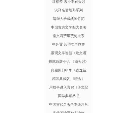
红楼梦 古抄本石头记
汉译名著经典系列
清华大学藏战国竹简
中国古典文学四大名著
秦文君贾里贾梅大系
中外文明/华文全球史
展现文字智慧《咬文嚼
字》
猫腻原著小说 《择天记》
典籍回归中华《古逸丛
书》
精装典藏版 《哑舍》
用故事进入真实《译文纪
实》
国学典藏丛书
中国古代名著全本译注丛
书