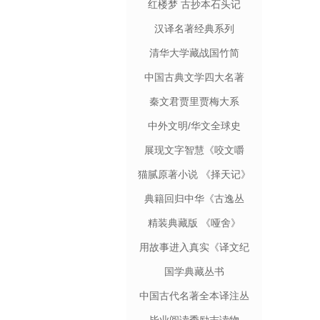
红楼梦 古抄本石头记
汉译名著经典系列
清华大学藏战国竹简
中国古典文学四大名著
秦文君贾里贾梅大系
中外文明/华文全球史
展现文字智慧《咬文嚼
字》
猫腻原著小说 《择天记》
典籍回归中华《古逸丛
书》
精装典藏版 《哑舍》
用故事进入真实《译文纪
实》
国学典藏丛书
中国古代名著全本译注丛
书