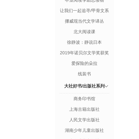
毕业阅读季励志读物
让我们一起追寻/甲骨文系
列丛书
挪威现当代文学译丛
北大阅读课
徐静波：静说日本
2019年诺贝尔文学奖获奖
者作品
爱探险的朵拉
线装书
大社好书/出版社系列
商务印书馆
上海古籍出版社
人民文学出版社
湖南少年儿童出版社