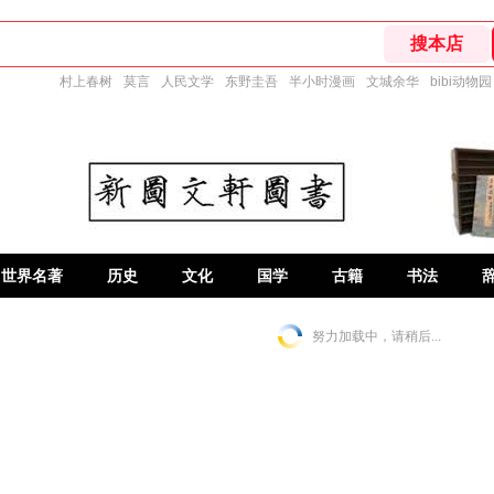
村上春树
莫言
人民文学
东野圭吾
半小时漫画
文城余华
bibi动物园
世界名著
历史
文化
国学
古籍
书法
努力加载中，请稍后...