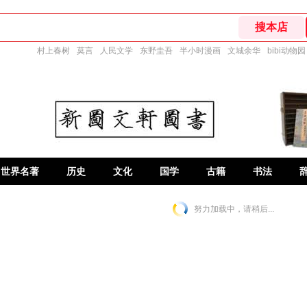
村上春树
莫言
人民文学
东野圭吾
半小时漫画
文城余华
bibi动物园
世界名著
历史
文化
国学
古籍
书法
努力加载中，请稍后...