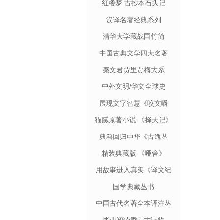
红楼梦 古抄本石头记
汉译名著经典系列
清华大学藏战国竹简
中国古典文学四大名著
秦文君贾里贾梅大系
中外文明/华文全球史
展现文字智慧《咬文嚼
字》
猫腻原著小说 《择天记》
典籍回归中华《古逸丛
书》
精装典藏版 《哑舍》
用故事进入真实《译文纪
实》
国学典藏丛书
中国古代名著全本译注丛
书