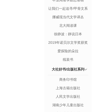
毕业阅读季励志读物
让我们一起追寻/甲骨文系
列丛书
挪威现当代文学译丛
北大阅读课
徐静波：静说日本
2019年诺贝尔文学奖获奖
者作品
爱探险的朵拉
线装书
大社好书/出版社系列
商务印书馆
上海古籍出版社
人民文学出版社
湖南少年儿童出版社