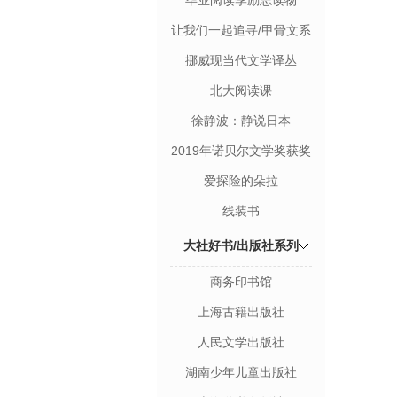
毕业阅读季励志读物
让我们一起追寻/甲骨文系
列丛书
挪威现当代文学译丛
北大阅读课
徐静波：静说日本
2019年诺贝尔文学奖获奖
者作品
爱探险的朵拉
线装书
大社好书/出版社系列
商务印书馆
上海古籍出版社
人民文学出版社
湖南少年儿童出版社