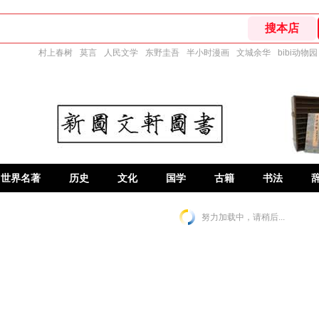
村上春树
莫言
人民文学
东野圭吾
半小时漫画
文城余华
bibi动物园
世界名著
历史
文化
国学
古籍
书法
努力加载中，请稍后...