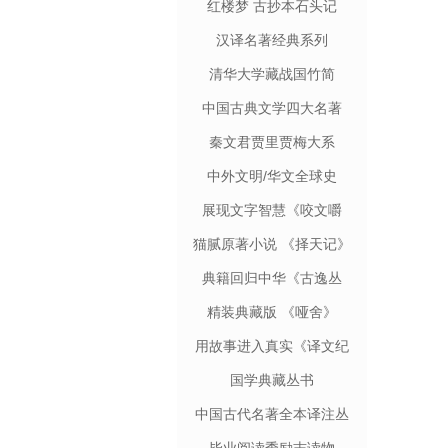
红楼梦 古抄本石头记
汉译名著经典系列
清华大学藏战国竹简
中国古典文学四大名著
秦文君贾里贾梅大系
中外文明/华文全球史
展现文字智慧《咬文嚼
字》
猫腻原著小说 《择天记》
典籍回归中华《古逸丛
书》
精装典藏版 《哑舍》
用故事进入真实《译文纪
实》
国学典藏丛书
中国古代名著全本译注丛
书