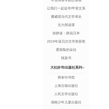
毕业阅读季励志读物
让我们一起追寻/甲骨文系
列丛书
挪威现当代文学译丛
北大阅读课
徐静波：静说日本
2019年诺贝尔文学奖获奖
者作品
爱探险的朵拉
线装书
大社好书/出版社系列
商务印书馆
上海古籍出版社
人民文学出版社
湖南少年儿童出版社