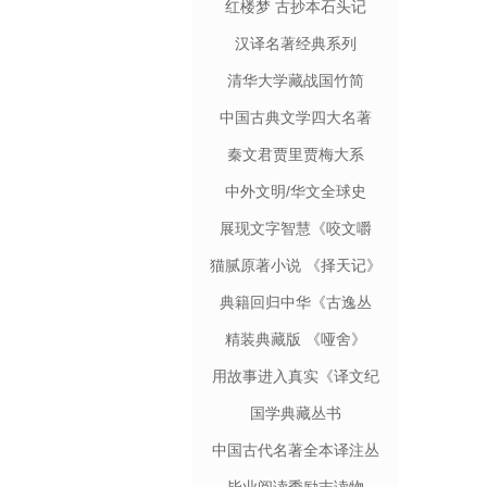
红楼梦 古抄本石头记
汉译名著经典系列
清华大学藏战国竹简
中国古典文学四大名著
秦文君贾里贾梅大系
中外文明/华文全球史
展现文字智慧《咬文嚼
字》
猫腻原著小说 《择天记》
典籍回归中华《古逸丛
书》
精装典藏版 《哑舍》
用故事进入真实《译文纪
实》
国学典藏丛书
中国古代名著全本译注丛
书