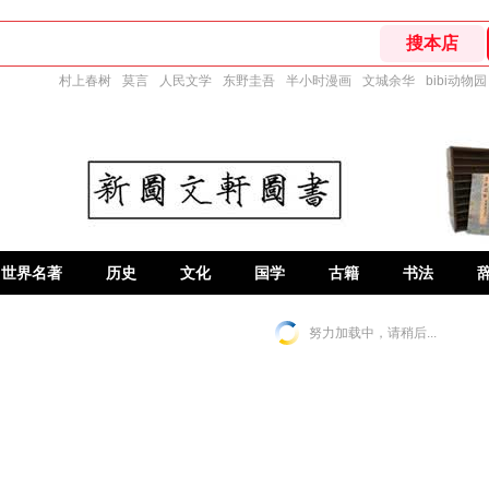
村上春树
莫言
人民文学
东野圭吾
半小时漫画
文城余华
bibi动物园
世界名著
历史
文化
国学
古籍
书法
努力加载中，请稍后...