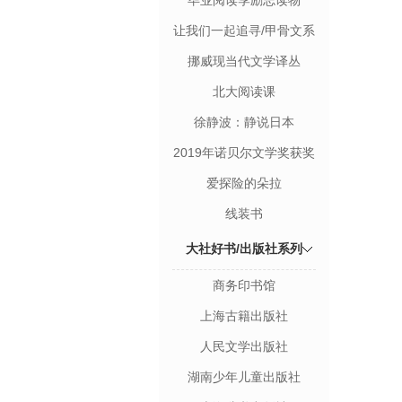
毕业阅读季励志读物
让我们一起追寻/甲骨文系
列丛书
挪威现当代文学译丛
北大阅读课
徐静波：静说日本
2019年诺贝尔文学奖获奖
者作品
爱探险的朵拉
线装书
大社好书/出版社系列
商务印书馆
上海古籍出版社
人民文学出版社
湖南少年儿童出版社