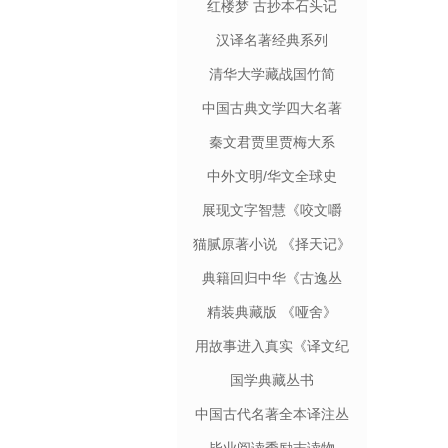
红楼梦 古抄本石头记
汉译名著经典系列
清华大学藏战国竹简
中国古典文学四大名著
秦文君贾里贾梅大系
中外文明/华文全球史
展现文字智慧《咬文嚼
字》
猫腻原著小说 《择天记》
典籍回归中华《古逸丛
书》
精装典藏版 《哑舍》
用故事进入真实《译文纪
实》
国学典藏丛书
中国古代名著全本译注丛
书