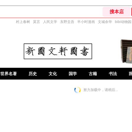
村上春树
莫言
人民文学
东野圭吾
半小时漫画
文城余华
bibi动物园
世界名著
历史
文化
国学
古籍
书法
努力加载中，请稍后...