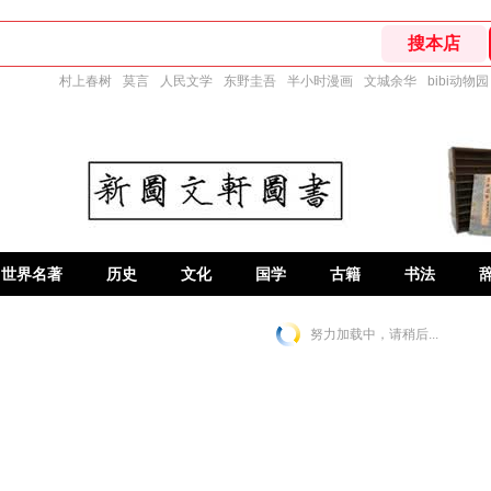
村上春树
莫言
人民文学
东野圭吾
半小时漫画
文城余华
bibi动物园
世界名著
历史
文化
国学
古籍
书法
努力加载中，请稍后...