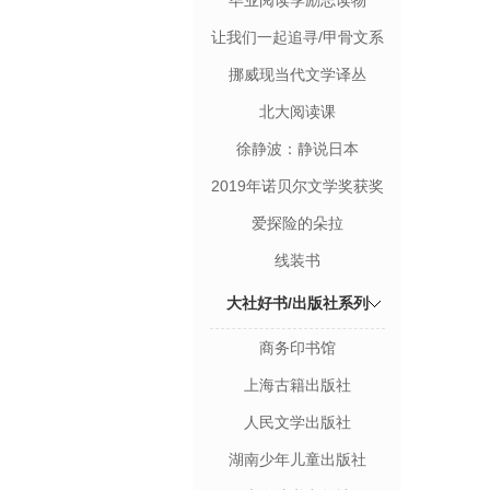
毕业阅读季励志读物
让我们一起追寻/甲骨文系
列丛书
挪威现当代文学译丛
北大阅读课
徐静波：静说日本
2019年诺贝尔文学奖获奖
者作品
爱探险的朵拉
线装书
大社好书/出版社系列
商务印书馆
上海古籍出版社
人民文学出版社
湖南少年儿童出版社