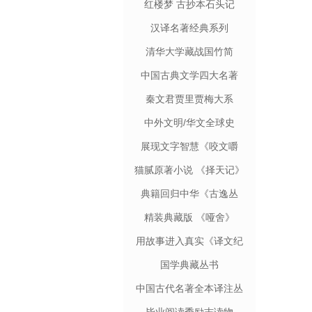
红楼梦 古抄本石头记
汉译名著经典系列
清华大学藏战国竹简
中国古典文学四大名著
秦文君贾里贾梅大系
中外文明/华文全球史
展现文字智慧《咬文嚼
字》
猫腻原著小说 《择天记》
典籍回归中华《古逸丛
书》
精装典藏版 《哑舍》
用故事进入真实《译文纪
实》
国学典藏丛书
中国古代名著全本译注丛
书