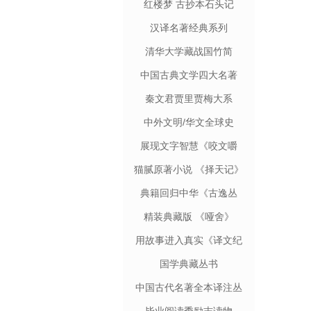
红楼梦 古抄本石头记
汉译名著经典系列
清华大学藏战国竹简
中国古典文学四大名著
秦文君贾里贾梅大系
中外文明/华文全球史
展现文字智慧《咬文嚼
字》
猫腻原著小说 《择天记》
典籍回归中华《古逸丛
书》
精装典藏版 《哑舍》
用故事进入真实《译文纪
实》
国学典藏丛书
中国古代名著全本译注丛
书