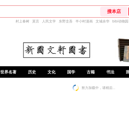
村上春树
莫言
人民文学
东野圭吾
半小时漫画
文城余华
bibi动物园
世界名著
历史
文化
国学
古籍
书法
努力加载中，请稍后...