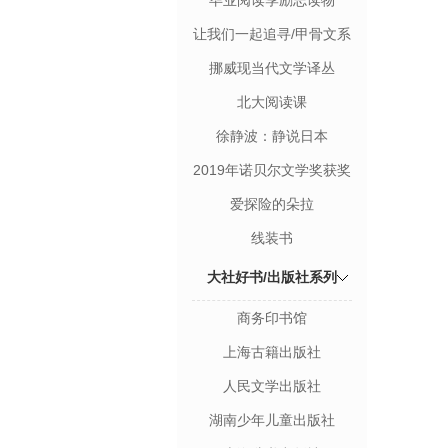
毕业阅读季励志读物
让我们一起追寻/甲骨文系
列丛书
挪威现当代文学译丛
北大阅读课
徐静波：静说日本
2019年诺贝尔文学奖获奖
者作品
爱探险的朵拉
线装书
大社好书/出版社系列
商务印书馆
上海古籍出版社
人民文学出版社
湖南少年儿童出版社