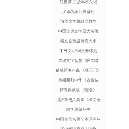
红楼梦 古抄本石头记
汉译名著经典系列
清华大学藏战国竹简
中国古典文学四大名著
秦文君贾里贾梅大系
中外文明/华文全球史
展现文字智慧《咬文嚼
字》
猫腻原著小说 《择天记》
典籍回归中华《古逸丛
书》
精装典藏版 《哑舍》
用故事进入真实《译文纪
实》
国学典藏丛书
中国古代名著全本译注丛
书