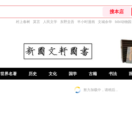
村上春树
莫言
人民文学
东野圭吾
半小时漫画
文城余华
bibi动物园
世界名著
历史
文化
国学
古籍
书法
努力加载中，请稍后...