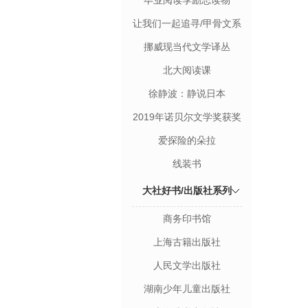
毕业阅读季励志读物
让我们一起追寻/甲骨文系
列丛书
挪威现当代文学译丛
北大阅读课
徐静波：静说日本
2019年诺贝尔文学奖获奖
者作品
爱探险的朵拉
线装书
大社好书/出版社系列
商务印书馆
上海古籍出版社
人民文学出版社
湖南少年儿童出版社