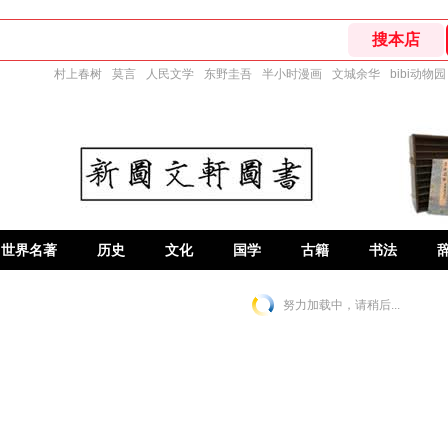
村上春树
莫言
人民文学
东野圭吾
半小时漫画
文城余华
bibi动物园
世界名著
历史
文化
国学
古籍
书法
努力加载中，请稍后...