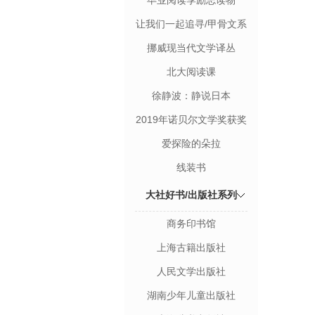
毕业阅读季励志读物
让我们一起追寻/甲骨文系
列丛书
挪威现当代文学译丛
北大阅读课
徐静波：静说日本
2019年诺贝尔文学奖获奖
者作品
爱探险的朵拉
线装书
大社好书/出版社系列
商务印书馆
上海古籍出版社
人民文学出版社
湖南少年儿童出版社