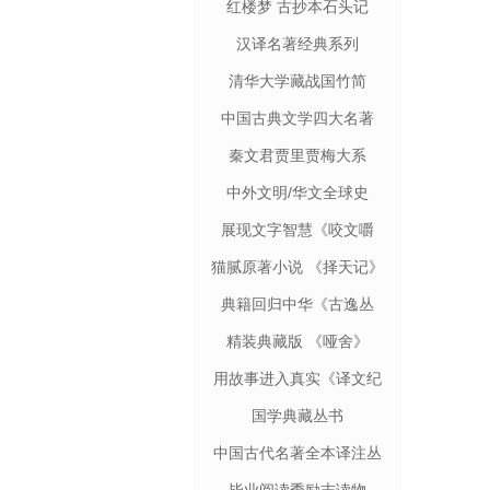
红楼梦 古抄本石头记
汉译名著经典系列
清华大学藏战国竹简
中国古典文学四大名著
秦文君贾里贾梅大系
中外文明/华文全球史
展现文字智慧《咬文嚼
字》
猫腻原著小说 《择天记》
典籍回归中华《古逸丛
书》
精装典藏版 《哑舍》
用故事进入真实《译文纪
实》
国学典藏丛书
中国古代名著全本译注丛
书